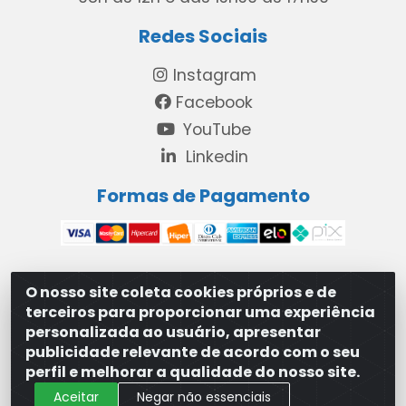
Redes Sociais
Instagram
Facebook
YouTube
Linkedin
Formas de Pagamento
O nosso site coleta cookies próprios e de
MAXXISUPRI COMÉRCIO DE SANEANTES LTDA - Avenida
terceiros para proporcionar uma experiência
Antônio Cabral de Souza, 2872 - Maranguape II -
personalizada ao usuário, apresentar
Paulista/PE - CEP 53.421-420 - 31.329.180/0001-83
publicidade relevante de acordo com o seu
perfil e melhorar a qualidade do nosso site.
Aceitar
Negar não essenciais