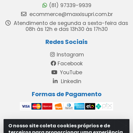
(81) 97339-9939
ecommerce@maxxisupri.com.br
Atendimento de segunda a sexta-feira das
08h às 12h e das 13h30 às 17h30
Redes Sociais
Instagram
Facebook
YouTube
Linkedin
Formas de Pagamento
O nosso site coleta cookies próprios e de
MAXXISUPRI COMÉRCIO DE SANEANTES LTDA - Avenida
terceiros para proporcionar uma experiência