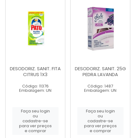
DESODORIZ. SANIT. FITA
DESODORIZ. SANIT. 25G
CITRUS 1X3
PEDRA LAVANDA
Código: 11376
Código: 1487
Embalagem: UN
Embalagem: UN
Faça seu login
Faça seu login
ou
ou
cadastre-se
cadastre-se
para ver preços
para ver preços
e comprar
e comprar