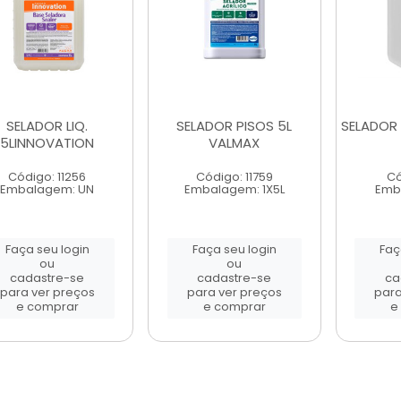
SELADOR LIQ.
SELADOR PISOS 5L
SELADOR 
5LINNOVATION
VALMAX
Código: 11256
Código: 11759
Có
Embalagem: UN
Embalagem: 1X5L
Emb
Faça seu login
Faça seu login
Faç
ou
ou
cadastre-se
cadastre-se
ca
para ver preços
para ver preços
para
e comprar
e comprar
e