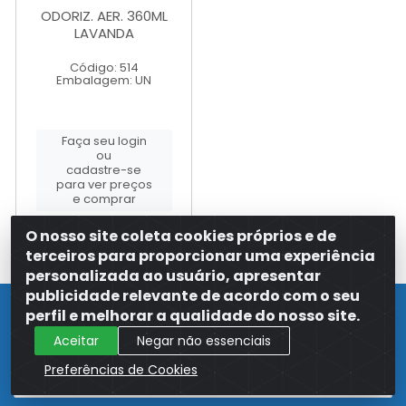
ODORIZ. AER. 360ML
LAVANDA
Código: 514
Embalagem: UN
Faça seu login
ou
cadastre-se
para ver preços
e comprar
O nosso site coleta cookies próprios e de
terceiros para proporcionar uma experiência
personalizada ao usuário, apresentar
publicidade relevante de acordo com o seu
Cadastre-se para receber nossas
perfil e melhorar a qualidade do nosso site.
ofertas!
Aceitar
Negar não essenciais
Preferências de Cookies