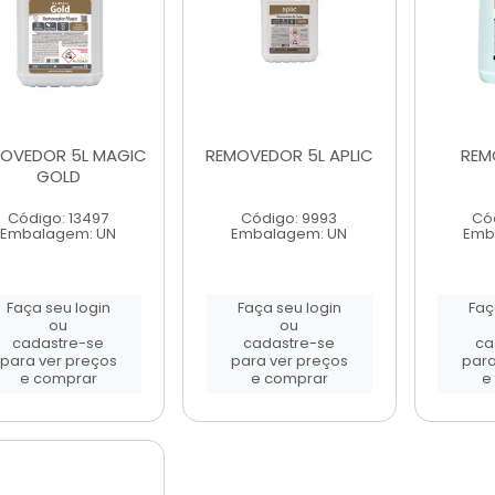
OVEDOR 5L MAGIC
REMOVEDOR 5L APLIC
REM
GOLD
Código: 13497
Código: 9993
Có
Embalagem: UN
Embalagem: UN
Emb
Faça seu login
Faça seu login
Faç
ou
ou
cadastre-se
cadastre-se
ca
para ver preços
para ver preços
para
e comprar
e comprar
e