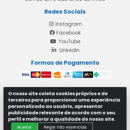
Redes Sociais
Instagram
Facebook
YouTube
Linkedin
Formas de Pagamento
O nosso site coleta cookies próprios e de
MAXXISUPRI COMÉRCIO DE SANEANTES LTDA - Avenida
terceiros para proporcionar uma experiência
Antônio Cabral de Souza, 2872 - Maranguape II -
personalizada ao usuário, apresentar
Paulista/PE - CEP 53.421-420 - 31.329.180/0001-83
publicidade relevante de acordo com o seu
perfil e melhorar a qualidade do nosso site.
Aceitar
Negar não essenciais