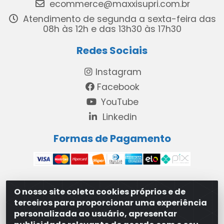
ecommerce@maxxisupri.com.br
Atendimento de segunda a sexta-feira das
08h às 12h e das 13h30 às 17h30
Redes Sociais
Instagram
Facebook
YouTube
Linkedin
Formas de Pagamento
O nosso site coleta cookies próprios e de
MAXXISUPRI COMÉRCIO DE SANEANTES LTDA - Avenida
terceiros para proporcionar uma experiência
Antônio Cabral de Souza, 2872 - Maranguape II -
personalizada ao usuário, apresentar
Paulista/PE - CEP 53.421-420 - 31.329.180/0001-83