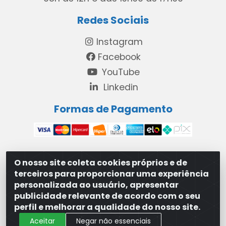
Redes Sociais
Instagram
Facebook
YouTube
Linkedin
Formas de Pagamento
O nosso site coleta cookies próprios e de
MAXXISUPRI COMÉRCIO DE SANEANTES LTDA - Avenida
terceiros para proporcionar uma experiência
Antônio Cabral de Souza, 2872 - Maranguape II -
personalizada ao usuário, apresentar
Paulista/PE - CEP 53.421-420 - 31.329.180/0001-83
publicidade relevante de acordo com o seu
perfil e melhorar a qualidade do nosso site.
Aceitar
Negar não essenciais