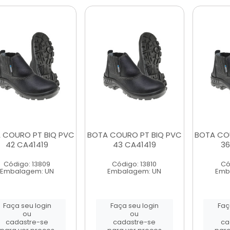
 COURO PT BIQ PVC
BOTA COURO PT BIQ PVC
BOTA CO
42 CA41419
43 CA41419
36
Código: 13809
Código: 13810
Có
Embalagem: UN
Embalagem: UN
Emb
Faça seu login
Faça seu login
Faç
ou
ou
cadastre-se
cadastre-se
ca