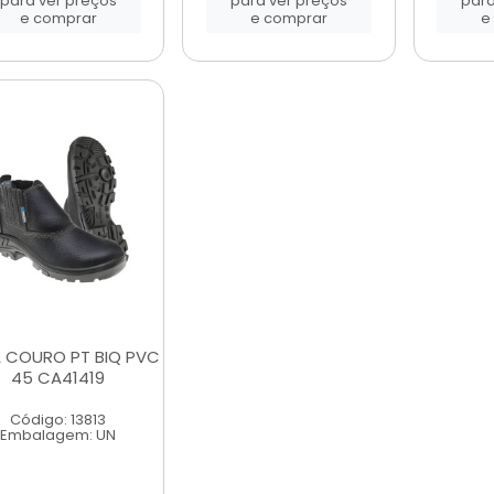
para ver preços
para ver preços
para
e comprar
e comprar
e
 COURO PT BIQ PVC
45 CA41419
Código: 13813
Embalagem: UN