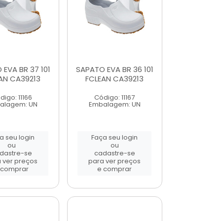
EVA BR 37 101
SAPATO EVA BR 36 101
AN CA39213
FCLEAN CA39213
digo: 11166
Código: 11167
alagem: UN
Embalagem: UN
a seu login
Faça seu login
ou
ou
dastre-se
cadastre-se
 ver preços
para ver preços
 comprar
e comprar