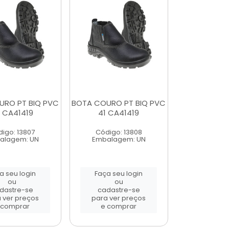
URO PT BIQ PVC
BOTA COURO PT BIQ PVC
 CA41419
41 CA41419
igo: 13807
Código: 13808
alagem: UN
Embalagem: UN
a seu login
Faça seu login
ou
ou
dastre-se
cadastre-se
 ver preços
para ver preços
 comprar
e comprar