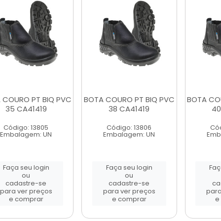
 COURO PT BIQ PVC
BOTA COURO PT BIQ PVC
BOTA CO
35 CA41419
38 CA41419
40
Código: 13805
Código: 13806
Cód
Embalagem: UN
Embalagem: UN
Emb
Faça seu login
Faça seu login
Faç
ou
ou
cadastre-se
cadastre-se
ca
para ver preços
para ver preços
para
e comprar
e comprar
e