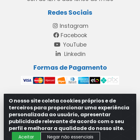
Redes Sociais
Instagram
Facebook
YouTube
Linkedin
Formas de Pagamento
O nosso site coleta cookies próprios e de
MAXXISUPRI COMÉRCIO DE SANEANTES LTDA - Avenida
terceiros para proporcionar uma experiência
Antônio Cabral de Souza, 2872 - Maranguape II -
personalizada ao usuário, apresentar
Paulista/PE - CEP 53.421-420 - 31.329.180/0001-83
publicidade relevante de acordo com o seu
perfil e melhorar a qualidade do nosso site.
Aceitar
Negar não essenciais