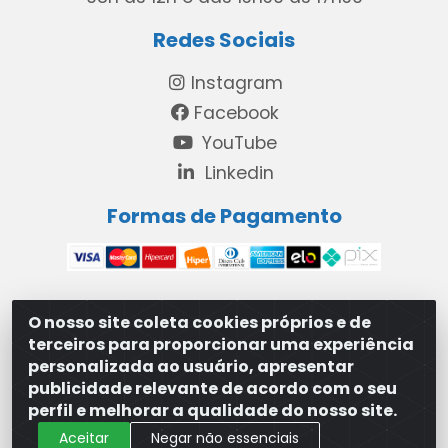
Redes Sociais
Instagram
Facebook
YouTube
Linkedin
Formas de Pagamento
O nosso site coleta cookies próprios e de
MAXXISUPRI COMÉRCIO DE SANEANTES LTDA - Avenida
terceiros para proporcionar uma experiência
Antônio Cabral de Souza, 2872 - Maranguape II -
personalizada ao usuário, apresentar
Paulista/PE - CEP 53.421-420 - 31.329.180/0001-83
publicidade relevante de acordo com o seu
perfil e melhorar a qualidade do nosso site.
Aceitar
Negar não essenciais