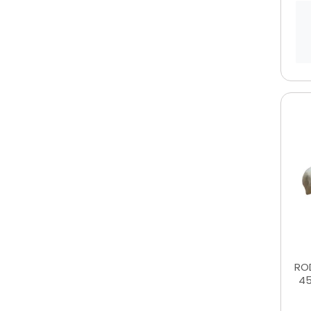
RO
45