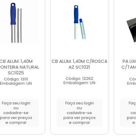
CB ALUM. 1,40M
CB ALUM. 1,40M C/ROSCA
PA LI
PONTEIRA NATURAL
AZ SC1021
C/TAM
SC1025
Código: 12262
Código: 13111
Cód
Embalagem: UN
Embalagem: UN
Emb
Faça seu login
Faça seu login
Faç
ou
ou
cadastre-se
cadastre-se
ca
para ver preços
para ver preços
para
e comprar
e comprar
e