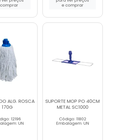
 ver preços
para ver preços
 comprar
e comprar
DO ALG. ROSCA
SUPORTE MOP PO 40CM
170G
METAL SC1000
igo: 12196
Código: 11802
alagem: UN
Embalagem: UN