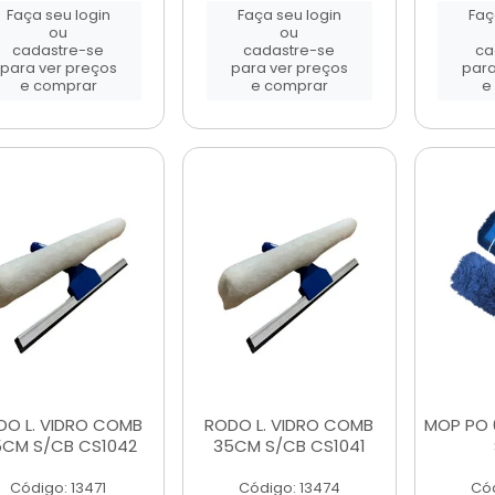
Faça seu login
Faça seu login
Faç
ou
ou
cadastre-se
cadastre-se
ca
para ver preços
para ver preços
para
e comprar
e comprar
e
DO L. VIDRO COMB
RODO L. VIDRO COMB
MOP PO 
CM S/CB CS1042
35CM S/CB CS1041
Código: 13471
Código: 13474
Cód