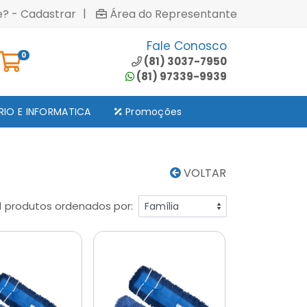
|
e? - Cadastrar
Área do Representante
Fale Conosco
0
(81) 3037-7950
(81) 97339-9939
RIO E INFORMATICA
Promoções
VOLTAR
1 produtos ordenados por: