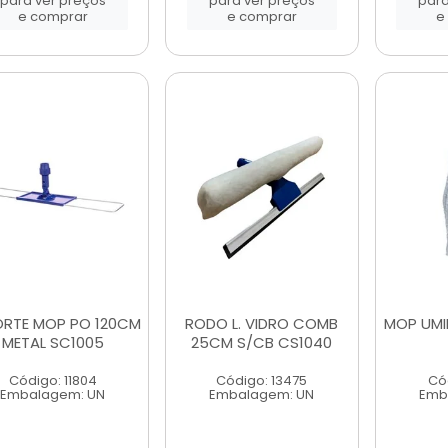
para ver preços
para ver preços
para
e comprar
e comprar
e
RTE MOP PO 120CM
RODO L. VIDRO COMB
MOP UMI
METAL SC1005
25CM S/CB CS1040
Código: 11804
Código: 13475
Cód
Embalagem: UN
Embalagem: UN
Emb