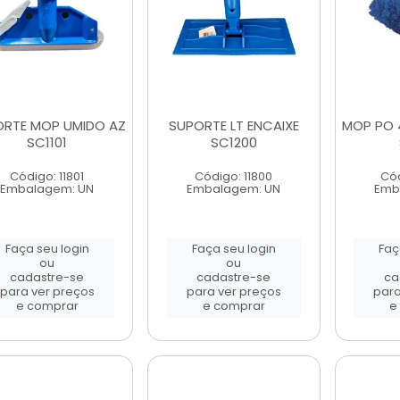
RTE MOP UMIDO AZ
SUPORTE LT ENCAIXE
MOP PO 
SC1101
SC1200
Código: 11801
Código: 11800
Cód
Embalagem: UN
Embalagem: UN
Emb
Faça seu login
Faça seu login
Faç
ou
ou
cadastre-se
cadastre-se
ca
para ver preços
para ver preços
para
e comprar
e comprar
e