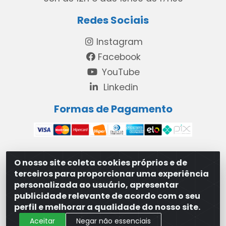
Redes Sociais
Instagram
Facebook
YouTube
Linkedin
Formas de Pagamento
O nosso site coleta cookies próprios e de
MAXXISUPRI COMÉRCIO DE SANEANTES LTDA - Avenida
terceiros para proporcionar uma experiência
Antônio Cabral de Souza, 2872 - Maranguape II -
personalizada ao usuário, apresentar
Paulista/PE - CEP 53.421-420 - 31.329.180/0001-83
publicidade relevante de acordo com o seu
perfil e melhorar a qualidade do nosso site.
Aceitar
Negar não essenciais