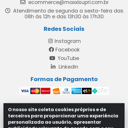
ecommerce@maxxisupri.com.br
Atendimento de segunda a sexta-feira das
08h às 12h e das 13h30 às 17h30
Redes Sociais
Instagram
Facebook
YouTube
Linkedin
Formas de Pagamento
O nosso site coleta cookies próprios e de
MAXXISUPRI COMÉRCIO DE SANEANTES LTDA - Avenida
terceiros para proporcionar uma experiência
Antônio Cabral de Souza, 2872 - Maranguape II -
personalizada ao usuário, apresentar
Paulista/PE - CEP 53.421-420 - 31.329.180/0001-83