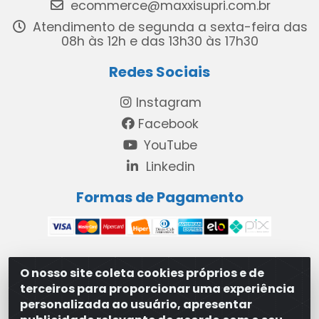
ecommerce@maxxisupri.com.br
Atendimento de segunda a sexta-feira das
08h às 12h e das 13h30 às 17h30
Redes Sociais
Instagram
Facebook
YouTube
Linkedin
Formas de Pagamento
O nosso site coleta cookies próprios e de
MAXXISUPRI COMÉRCIO DE SANEANTES LTDA - Avenida
terceiros para proporcionar uma experiência
Antônio Cabral de Souza, 2872 - Maranguape II -
personalizada ao usuário, apresentar
Paulista/PE - CEP 53.421-420 - 31.329.180/0001-83