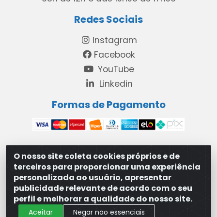
Redes Sociais
Instagram
Facebook
YouTube
Linkedin
Formas de Pagamento
O nosso site coleta cookies próprios e de
MAXXISUPRI COMÉRCIO DE SANEANTES LTDA - Avenida
terceiros para proporcionar uma experiência
Antônio Cabral de Souza, 2872 - Maranguape II -
personalizada ao usuário, apresentar
Paulista/PE - CEP 53.421-420 - 31.329.180/0001-83
publicidade relevante de acordo com o seu
perfil e melhorar a qualidade do nosso site.
Aceitar
Negar não essenciais