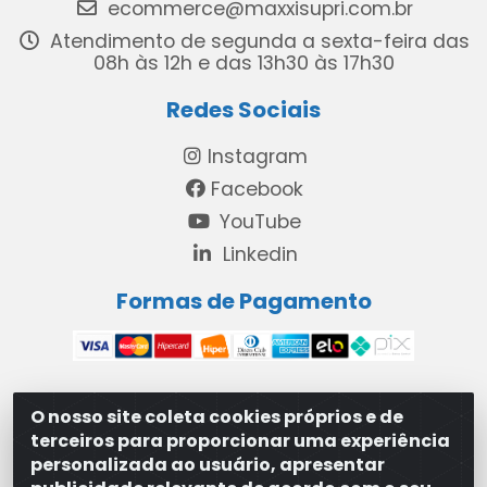
ecommerce@maxxisupri.com.br
Atendimento de segunda a sexta-feira das
08h às 12h e das 13h30 às 17h30
Redes Sociais
Instagram
Facebook
YouTube
Linkedin
Formas de Pagamento
O nosso site coleta cookies próprios e de
MAXXISUPRI COMÉRCIO DE SANEANTES LTDA - Avenida
terceiros para proporcionar uma experiência
Antônio Cabral de Souza, 2872 - Maranguape II -
personalizada ao usuário, apresentar
Paulista/PE - CEP 53.421-420 - 31.329.180/0001-83