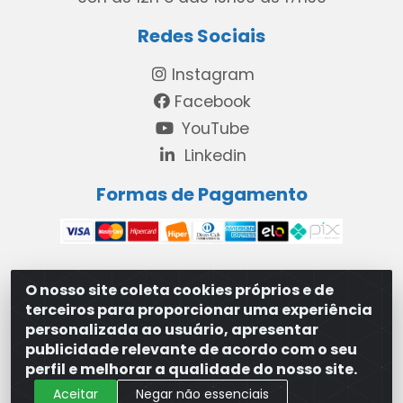
Redes Sociais
Instagram
Facebook
YouTube
Linkedin
Formas de Pagamento
O nosso site coleta cookies próprios e de
MAXXISUPRI COMÉRCIO DE SANEANTES LTDA - Avenida
terceiros para proporcionar uma experiência
Antônio Cabral de Souza, 2872 - Maranguape II -
personalizada ao usuário, apresentar
Paulista/PE - CEP 53.421-420 - 31.329.180/0001-83
publicidade relevante de acordo com o seu
perfil e melhorar a qualidade do nosso site.
Aceitar
Negar não essenciais