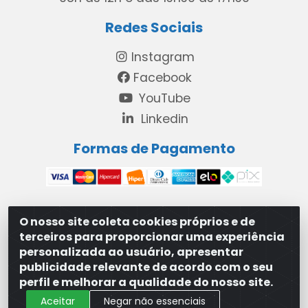
Redes Sociais
Instagram
Facebook
YouTube
Linkedin
Formas de Pagamento
O nosso site coleta cookies próprios e de
MAXXISUPRI COMÉRCIO DE SANEANTES LTDA - Avenida
terceiros para proporcionar uma experiência
Antônio Cabral de Souza, 2872 - Maranguape II -
personalizada ao usuário, apresentar
Paulista/PE - CEP 53.421-420 - 31.329.180/0001-83
publicidade relevante de acordo com o seu
perfil e melhorar a qualidade do nosso site.
Aceitar
Negar não essenciais