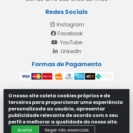
Redes Sociais
Instagram
Facebook
YouTube
Linkedin
Formas de Pagamento
O nosso site coleta cookies próprios e de
MAXXISUPRI COMÉRCIO DE SANEANTES LTDA - Avenida
terceiros para proporcionar uma experiência
Antônio Cabral de Souza, 2872 - Maranguape II -
personalizada ao usuário, apresentar
Paulista/PE - CEP 53.421-420 - 31.329.180/0001-83
publicidade relevante de acordo com o seu
perfil e melhorar a qualidade do nosso site.
Aceitar
Negar não essenciais