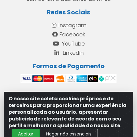
Redes Sociais
Instagram
Facebook
YouTube
Linkedin
Formas de Pagamento
O nosso site coleta cookies próprios e de
MAXXISUPRI COMÉRCIO DE SANEANTES LTDA - Avenida
terceiros para proporcionar uma experiência
Antônio Cabral de Souza, 2872 - Maranguape II -
personalizada ao usuário, apresentar
Paulista/PE - CEP 53.421-420 - 31.329.180/0001-83
publicidade relevante de acordo com o seu
perfil e melhorar a qualidade do nosso site.
Aceitar
Negar não essenciais