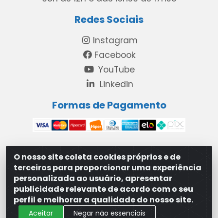
Redes Sociais
Instagram
Facebook
YouTube
Linkedin
Formas de Pagamento
O nosso site coleta cookies próprios e de
MAXXISUPRI COMÉRCIO DE SANEANTES LTDA - Avenida
terceiros para proporcionar uma experiência
Antônio Cabral de Souza, 2872 - Maranguape II -
personalizada ao usuário, apresentar
Paulista/PE - CEP 53.421-420 - 31.329.180/0001-83
publicidade relevante de acordo com o seu
perfil e melhorar a qualidade do nosso site.
Aceitar
Negar não essenciais