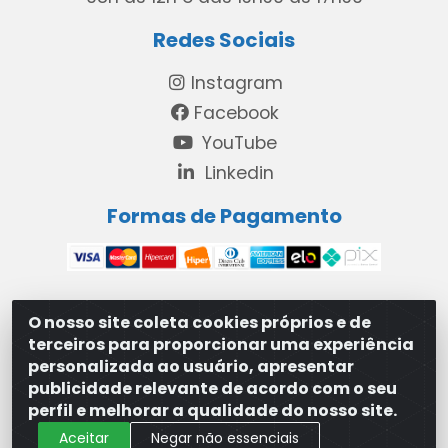
Redes Sociais
Instagram
Facebook
YouTube
Linkedin
Formas de Pagamento
O nosso site coleta cookies próprios e de
MAXXISUPRI COMÉRCIO DE SANEANTES LTDA - Avenida
terceiros para proporcionar uma experiência
Antônio Cabral de Souza, 2872 - Maranguape II -
personalizada ao usuário, apresentar
Paulista/PE - CEP 53.421-420 - 31.329.180/0001-83
publicidade relevante de acordo com o seu
perfil e melhorar a qualidade do nosso site.
Aceitar
Negar não essenciais