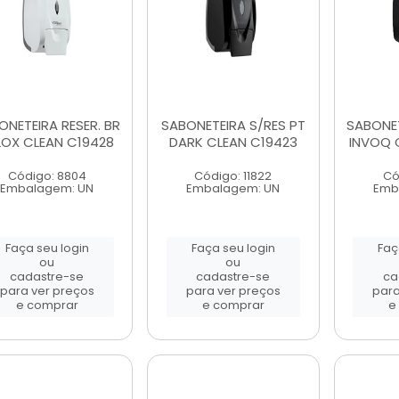
ONETEIRA RESER. BR
SABONETEIRA S/RES PT
SABONET
LOX CLEAN C19428
DARK CLEAN C19423
INVOQ 
Código: 8804
Código: 11822
Có
Embalagem: UN
Embalagem: UN
Emb
Faça seu login
Faça seu login
Faç
ou
ou
cadastre-se
cadastre-se
ca
para ver preços
para ver preços
para
e comprar
e comprar
e