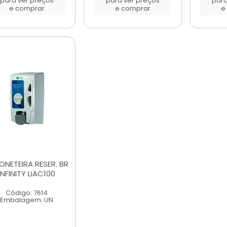
para ver preços
para ver preços
para
e comprar
e comprar
e
ONETEIRA RESER. BR
INFINITY LIAC100
Código: 7614
Embalagem: UN