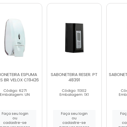
BONETEIRA ESPUMA
SABONETEIRA RESER. PT
SABONETE
ES BR VELOX C19426
48391
Código: 6271
Código: 11302
Cód
Embalagem: UN
Embalagem: 1X1
Emb
Faça seu login
Faça seu login
Faç
ou
ou
cadastre-se
cadastre-se
ca