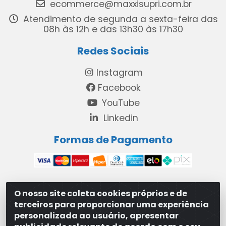
ecommerce@maxxisupri.com.br
Atendimento de segunda a sexta-feira das
08h às 12h e das 13h30 às 17h30
Redes Sociais
Instagram
Facebook
YouTube
Linkedin
Formas de Pagamento
O nosso site coleta cookies próprios e de
MAXXISUPRI COMÉRCIO DE SANEANTES LTDA - Avenida
terceiros para proporcionar uma experiência
Antônio Cabral de Souza, 2872 - Maranguape II -
personalizada ao usuário, apresentar
Paulista/PE - CEP 53.421-420 - 31.329.180/0001-83