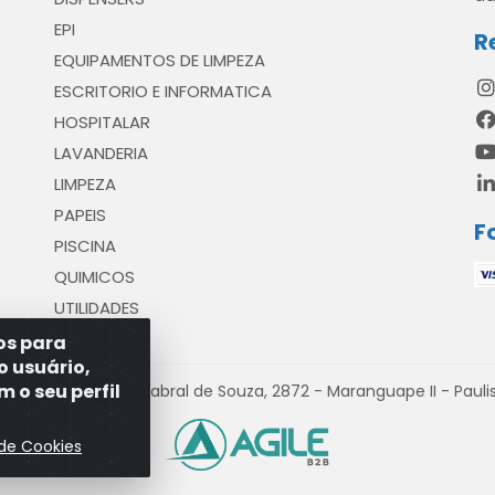
EPI
R
EQUIPAMENTOS DE LIMPEZA
ESCRITORIO E INFORMATICA
HOSPITALAR
LAVANDERIA
LIMPEZA
PAPEIS
F
PISCINA
QUIMICOS
UTILIDADES
ros para
o usuário,
 o seu perfil
venida Antônio Cabral de Souza, 2872 - Maranguape II - Paulist
 de Cookies