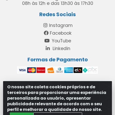
08h às 12h e das 13h30 às 17h30
Redes Sociais
Instagram
Facebook
YouTube
Linkedin
Formas de Pagamento
O nosso site coleta cookies próprios e de
MAXXISUPRI COMÉRCIO DE SANEANTES LTDA - Avenida
terceiros para proporcionar uma experiência
Antônio Cabral de Souza, 2872 - Maranguape II -
personalizada ao usuário, apresentar
Paulista/PE - CEP 53.421-420 - 31.329.180/0001-83
publicidade relevante de acordo com o seu
perfil e melhorar a qualidade do nosso site.