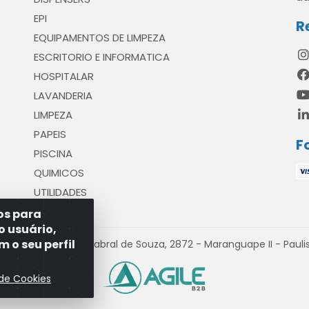
EPI
R
EQUIPAMENTOS DE LIMPEZA
ESCRITORIO E INFORMATICA
HOSPITALAR
LAVANDERIA
LIMPEZA
PAPEIS
F
PISCINA
QUIMICOS
UTILIDADES
ros para
o usuário,
 o seu perfil
venida Antônio Cabral de Souza, 2872 - Maranguape II - Paulist
 de Cookies