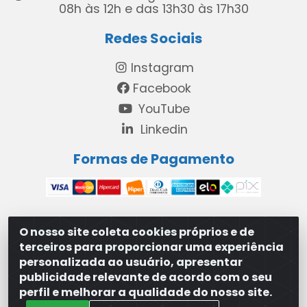
08h às 12h e das 13h30 às 17h30
Redes Sociais
Instagram
Facebook
YouTube
Linkedin
Formas de Pagamento
O nosso site coleta cookies próprios e de
MAXXISUPRI COMÉRCIO DE SANEANTES LTDA - Avenida
terceiros para proporcionar uma experiência
Antônio Cabral de Souza, 2872 - Maranguape II -
personalizada ao usuário, apresentar
Paulista/PE - CEP 53.421-420 - 31.329.180/0001-83
publicidade relevante de acordo com o seu
perfil e melhorar a qualidade do nosso site.