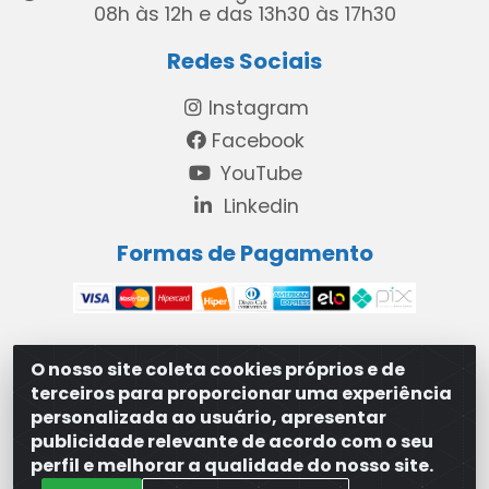
08h às 12h e das 13h30 às 17h30
Redes Sociais
Instagram
Facebook
YouTube
Linkedin
Formas de Pagamento
O nosso site coleta cookies próprios e de
MAXXISUPRI COMÉRCIO DE SANEANTES LTDA - Avenida
terceiros para proporcionar uma experiência
Antônio Cabral de Souza, 2872 - Maranguape II -
personalizada ao usuário, apresentar
Paulista/PE - CEP 53.421-420 - 31.329.180/0001-83
publicidade relevante de acordo com o seu
perfil e melhorar a qualidade do nosso site.