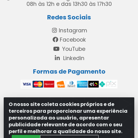
08h às 12h e das 13h30 às 17h30
Redes Sociais
Instagram
Facebook
YouTube
Linkedin
Formas de Pagamento
O nosso site coleta cookies próprios e de
MAXXISUPRI COMÉRCIO DE SANEANTES LTDA - Avenida
terceiros para proporcionar uma experiência
Antônio Cabral de Souza, 2872 - Maranguape II -
personalizada ao usuário, apresentar
Paulista/PE - CEP 53.421-420 - 31.329.180/0001-83
publicidade relevante de acordo com o seu
perfil e melhorar a qualidade do nosso site.