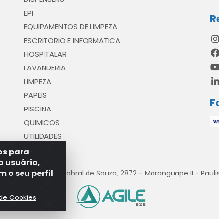
EPI
R
EQUIPAMENTOS DE LIMPEZA
ESCRITORIO E INFORMATICA
HOSPITALAR
LAVANDERIA
LIMPEZA
PAPEIS
F
PISCINA
QUIMICOS
UTILIDADES
ros para
o usuário,
 o seu perfil
venida Antônio Cabral de Souza, 2872 - Maranguape II - Paulist
 de Cookies