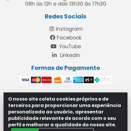
08h às 12h e das 13h30 às 17h30
Redes Sociais
Instagram
Facebook
YouTube
Linkedin
Formas de Pagamento
O nosso site coleta cookies próprios e de
MAXXISUPRI COMÉRCIO DE SANEANTES LTDA - Avenida
terceiros para proporcionar uma experiência
Antônio Cabral de Souza, 2872 - Maranguape II -
personalizada ao usuário, apresentar
Paulista/PE - CEP 53.421-420 - 31.329.180/0001-83
publicidade relevante de acordo com o seu
perfil e melhorar a qualidade do nosso site.