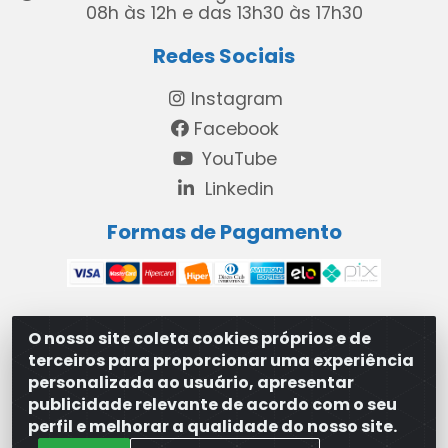
08h às 12h e das 13h30 às 17h30
Redes Sociais
Instagram
Facebook
YouTube
Linkedin
Formas de Pagamento
O nosso site coleta cookies próprios e de
MAXXISUPRI COMÉRCIO DE SANEANTES LTDA - Avenida
terceiros para proporcionar uma experiência
Antônio Cabral de Souza, 2872 - Maranguape II -
personalizada ao usuário, apresentar
Paulista/PE - CEP 53.421-420 - 31.329.180/0001-83
publicidade relevante de acordo com o seu
perfil e melhorar a qualidade do nosso site.