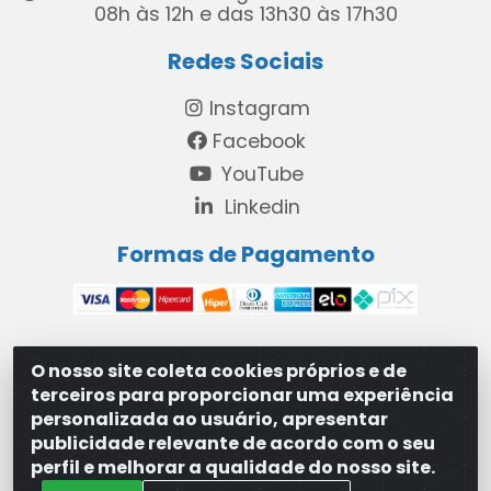
08h às 12h e das 13h30 às 17h30
Redes Sociais
Instagram
Facebook
YouTube
Linkedin
Formas de Pagamento
O nosso site coleta cookies próprios e de
MAXXISUPRI COMÉRCIO DE SANEANTES LTDA - Avenida
terceiros para proporcionar uma experiência
Antônio Cabral de Souza, 2872 - Maranguape II -
personalizada ao usuário, apresentar
Paulista/PE - CEP 53.421-420 - 31.329.180/0001-83
publicidade relevante de acordo com o seu
perfil e melhorar a qualidade do nosso site.