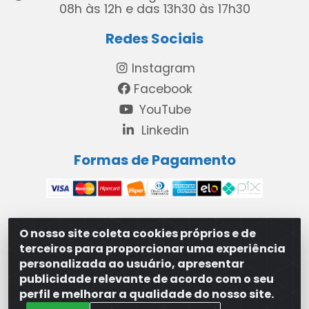
08h às 12h e das 13h30 às 17h30
Redes Sociais
Instagram
Facebook
YouTube
Linkedin
Formas de Pagamento
O nosso site coleta cookies próprios e de
MAXXISUPRI COMÉRCIO DE SANEANTES LTDA - Avenida
terceiros para proporcionar uma experiência
Antônio Cabral de Souza, 2872 - Maranguape II -
personalizada ao usuário, apresentar
Paulista/PE - CEP 53.421-420 - 31.329.180/0001-83
publicidade relevante de acordo com o seu
perfil e melhorar a qualidade do nosso site.