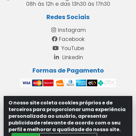
08h às 12h e das 13h30 às 17h30
Redes Sociais
Instagram
Facebook
YouTube
Linkedin
Formas de Pagamento
O nosso site coleta cookies próprios e de
MAXXISUPRI COMÉRCIO DE SANEANTES LTDA - Avenida
terceiros para proporcionar uma experiência
Antônio Cabral de Souza, 2872 - Maranguape II -
personalizada ao usuário, apresentar
Paulista/PE - CEP 53.421-420 - 31.329.180/0001-83
publicidade relevante de acordo com o seu
perfil e melhorar a qualidade do nosso site.