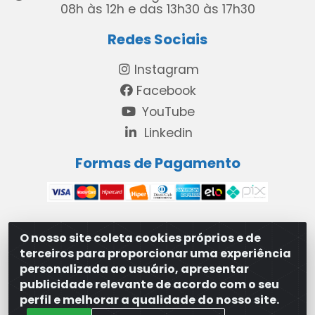
08h às 12h e das 13h30 às 17h30
Redes Sociais
Instagram
Facebook
YouTube
Linkedin
Formas de Pagamento
O nosso site coleta cookies próprios e de
MAXXISUPRI COMÉRCIO DE SANEANTES LTDA - Avenida
terceiros para proporcionar uma experiência
Antônio Cabral de Souza, 2872 - Maranguape II -
personalizada ao usuário, apresentar
Paulista/PE - CEP 53.421-420 - 31.329.180/0001-83
publicidade relevante de acordo com o seu
perfil e melhorar a qualidade do nosso site.