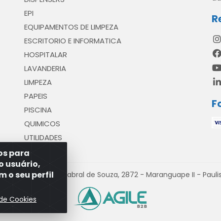
EPI
R
EQUIPAMENTOS DE LIMPEZA
ESCRITORIO E INFORMATICA
HOSPITALAR
LAVANDERIA
LIMPEZA
PAPEIS
F
PISCINA
QUIMICOS
UTILIDADES
ros para
o usuário,
 o seu perfil
venida Antônio Cabral de Souza, 2872 - Maranguape II - Paulist
 de Cookies