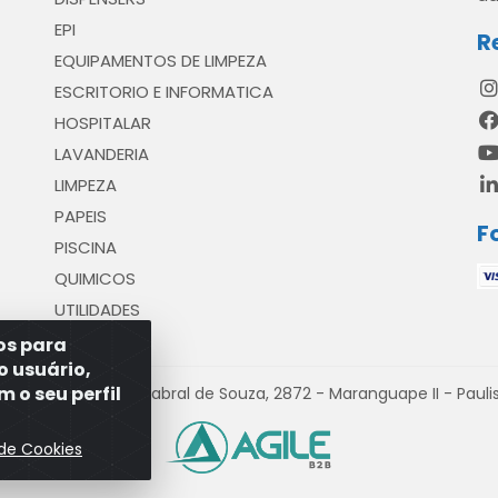
EPI
R
EQUIPAMENTOS DE LIMPEZA
ESCRITORIO E INFORMATICA
HOSPITALAR
LAVANDERIA
LIMPEZA
PAPEIS
F
PISCINA
QUIMICOS
UTILIDADES
ros para
o usuário,
 o seu perfil
venida Antônio Cabral de Souza, 2872 - Maranguape II - Paulist
 de Cookies