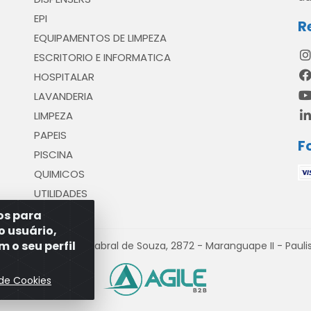
EPI
R
EQUIPAMENTOS DE LIMPEZA
ESCRITORIO E INFORMATICA
HOSPITALAR
LAVANDERIA
LIMPEZA
PAPEIS
F
PISCINA
QUIMICOS
UTILIDADES
ros para
o usuário,
 o seu perfil
venida Antônio Cabral de Souza, 2872 - Maranguape II - Paulist
 de Cookies