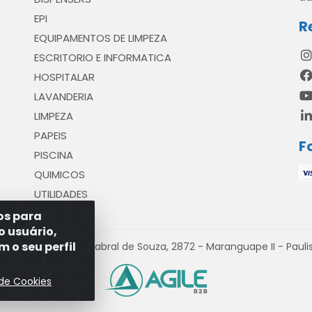
EPI
R
EQUIPAMENTOS DE LIMPEZA
ESCRITORIO E INFORMATICA
HOSPITALAR
LAVANDERIA
LIMPEZA
PAPEIS
F
PISCINA
QUIMICOS
UTILIDADES
ros para
o usuário,
 o seu perfil
venida Antônio Cabral de Souza, 2872 - Maranguape II - Paulist
 de Cookies