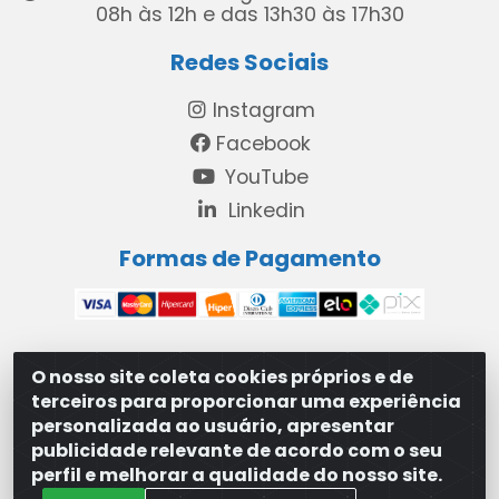
08h às 12h e das 13h30 às 17h30
Redes Sociais
Instagram
Facebook
YouTube
Linkedin
Formas de Pagamento
O nosso site coleta cookies próprios e de
MAXXISUPRI COMÉRCIO DE SANEANTES LTDA - Avenida
terceiros para proporcionar uma experiência
Antônio Cabral de Souza, 2872 - Maranguape II -
personalizada ao usuário, apresentar
Paulista/PE - CEP 53.421-420 - 31.329.180/0001-83
publicidade relevante de acordo com o seu
perfil e melhorar a qualidade do nosso site.