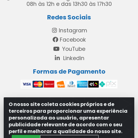
08h às 12h e das 13h30 às 17h30
Redes Sociais
Instagram
Facebook
YouTube
Linkedin
Formas de Pagamento
O nosso site coleta cookies próprios e de
MAXXISUPRI COMÉRCIO DE SANEANTES LTDA - Avenida
terceiros para proporcionar uma experiência
Antônio Cabral de Souza, 2872 - Maranguape II -
personalizada ao usuário, apresentar
Paulista/PE - CEP 53.421-420 - 31.329.180/0001-83
publicidade relevante de acordo com o seu
perfil e melhorar a qualidade do nosso site.