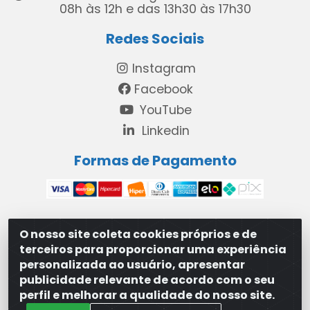
08h às 12h e das 13h30 às 17h30
Redes Sociais
Instagram
Facebook
YouTube
Linkedin
Formas de Pagamento
O nosso site coleta cookies próprios e de
MAXXISUPRI COMÉRCIO DE SANEANTES LTDA - Avenida
terceiros para proporcionar uma experiência
Antônio Cabral de Souza, 2872 - Maranguape II -
personalizada ao usuário, apresentar
Paulista/PE - CEP 53.421-420 - 31.329.180/0001-83
publicidade relevante de acordo com o seu
perfil e melhorar a qualidade do nosso site.