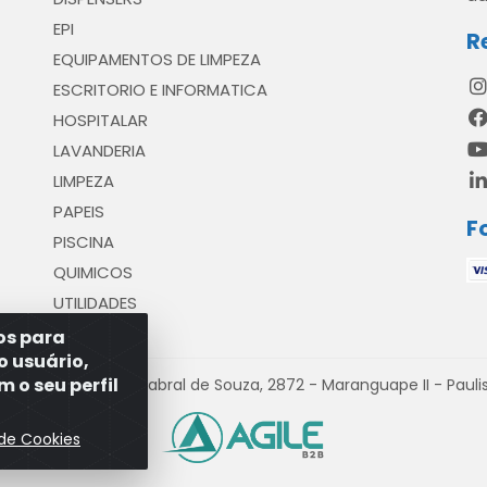
EPI
R
EQUIPAMENTOS DE LIMPEZA
ESCRITORIO E INFORMATICA
HOSPITALAR
LAVANDERIA
LIMPEZA
PAPEIS
F
PISCINA
QUIMICOS
UTILIDADES
ros para
o usuário,
 o seu perfil
venida Antônio Cabral de Souza, 2872 - Maranguape II - Paulist
 de Cookies