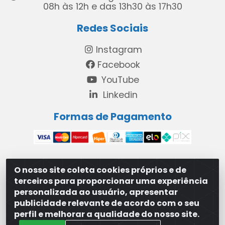
08h às 12h e das 13h30 às 17h30
Redes Sociais
Instagram
Facebook
YouTube
Linkedin
Formas de Pagamento
O nosso site coleta cookies próprios e de
MAXXISUPRI COMÉRCIO DE SANEANTES LTDA - Avenida
terceiros para proporcionar uma experiência
Antônio Cabral de Souza, 2872 - Maranguape II -
personalizada ao usuário, apresentar
Paulista/PE - CEP 53.421-420 - 31.329.180/0001-83
publicidade relevante de acordo com o seu
perfil e melhorar a qualidade do nosso site.