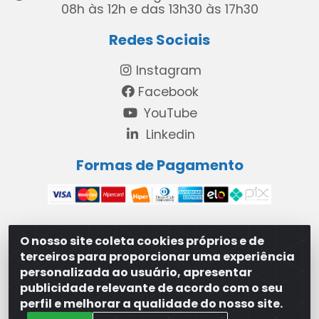
08h às 12h e das 13h30 às 17h30
Redes Sociais
Instagram
Facebook
YouTube
Linkedin
Formas de Pagamento
O nosso site coleta cookies próprios e de
MAXXISUPRI COMÉRCIO DE SANEANTES LTDA - Avenida
terceiros para proporcionar uma experiência
Antônio Cabral de Souza, 2872 - Maranguape II -
personalizada ao usuário, apresentar
Paulista/PE - CEP 53.421-420 - 31.329.180/0001-83
publicidade relevante de acordo com o seu
perfil e melhorar a qualidade do nosso site.