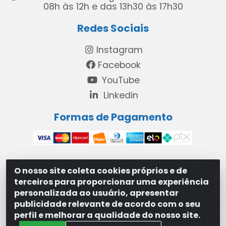
08h às 12h e das 13h30 às 17h30
Redes Sociais
Instagram
Facebook
YouTube
Linkedin
Formas de Pagamento
O nosso site coleta cookies próprios e de
MAXXISUPRI COMÉRCIO DE SANEANTES LTDA - Avenida
terceiros para proporcionar uma experiência
Antônio Cabral de Souza, 2872 - Maranguape II -
personalizada ao usuário, apresentar
Paulista/PE - CEP 53.421-420 - 31.329.180/0001-83
publicidade relevante de acordo com o seu
perfil e melhorar a qualidade do nosso site.